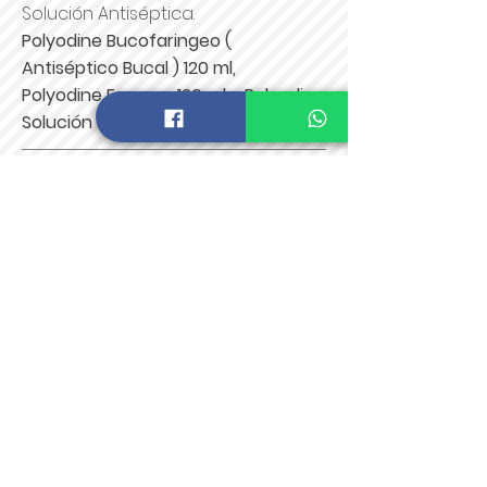
Solución Antiséptica.
Polyodine Bucofaringeo (
Antiséptico Bucal ) 120 ml,
Polyodine Espuma 120 ml y
Polyodine
Solución 120 ml
Tel :
(777) 320 72 04
informacion@saracosmetics.com
Enviar
Pago seguro