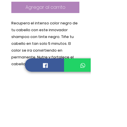
Agregar al carrito
Recupera el intenso color negro de
tu cabello con este innovador
shampoo con tinte negro. Tiñe tu
cabello en tan solo 5 minutos. El
color se ira convirtiendo en
permanente. Nutre y fortalece el
cabello de la raíz a las puntas.
Tel :
(777) 320 72 04
informacion@saracosmetics.com
Enviar