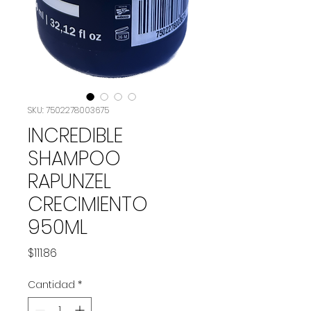
SKU: 7502278003675
INCREDIBLE
SHAMPOO
RAPUNZEL
CRECIMIENTO
950ML
Precio
$111.86
Cantidad
*