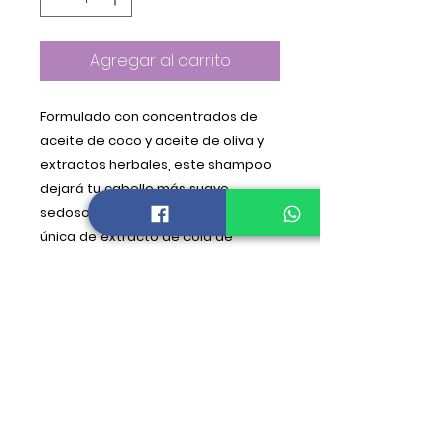
Agregar al carrito
Formulado con concentrados de
aceite de coco y aceite de oliva y
extractos herbales, este shampoo
dejará tu cabello más suave,
sedoso y más fuerte. Una mezcla
única de extracto de cola de
caballo y proteína de seda,
infunden fuerza en las hebras
dañadas para ayudarles a soportar
el daño causado por planchas,
secadoras, tenazas y elementos
ambientales.