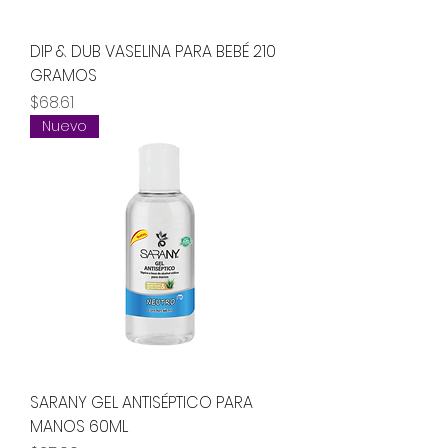
DIP & DUB VASELINA PARA BEBÉ 210
GRAMOS
Precio
$68.61
Nuevo
SARANY GEL ANTISÉPTICO PARA
MANOS 60ML