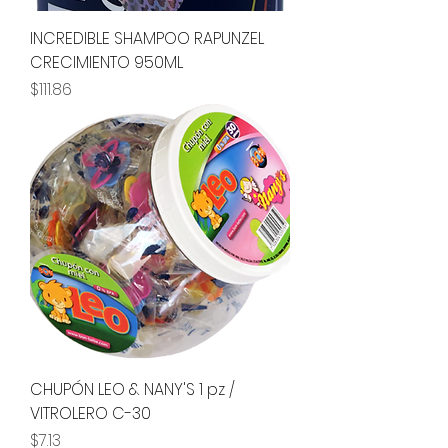
INCREDIBLE SHAMPOO RAPUNZEL
CRECIMIENTO 950ML
Precio
$111.86
CHUPÓN LEO & NANY'S 1 pz /
VITROLERO C-30
Precio
$7.13