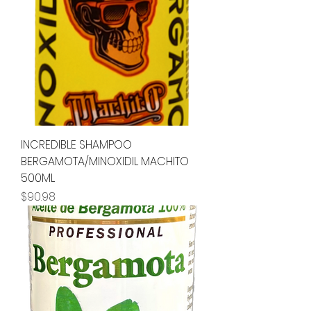
INCREDIBLE SHAMPOO
BERGAMOTA/MINOXIDIL MACHITO
500ML
Precio
$90.98