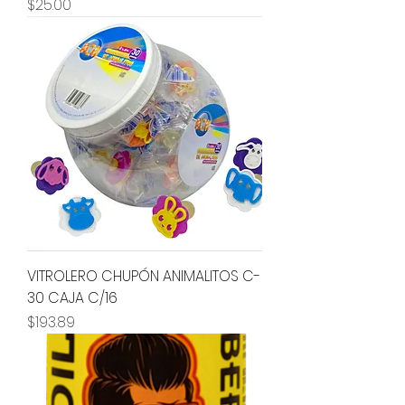
Precio
$25.00
VITROLERO CHUPÓN ANIMALITOS C-
30 CAJA C/16
Precio
$193.89